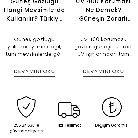
Güneş Gözlüğü
UV 400 Koruması
Hangi Mevsimlerde
Ne Demek?
Kullanılır? Türkiye
Güneşin Zararlı
İklimine Göre
Işınlarına Karşı
Rehber
Etkili Çözüm
Güneş gözlüğü
UV 400 koruması,
yalnızca yazın değil,
gözleri güneşin zararlı
tüm mevsimlerde göz
UV ışınlarından tam
sağlığınızı korumak için
olarak koruyan bir
gereklidir. Türkiye’nin
özelliktir. Göz sağlığını
DEVAMINI OKU
DEVAMINI OKU
iklimine göre doğru
güvence altına alırken
seçim yaparak yıl
stilinizi de tamamlar.
boyunca UV ışınlarına
karşı koruma
sağlayabilir ve
şıklığınızı
tamamlayabilirsiniz.
256 Bit SSL ile
Hızlı Teslimat
Değişim Garantisi
güvende alışveriş