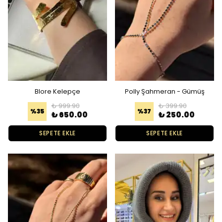
Blore Kelepçe
Polly Şahmeran - Gümüş
₺ 999.90
₺ 399.90
%
35
%
37
₺ 650.00
₺ 250.00
SEPETE EKLE
SEPETE EKLE