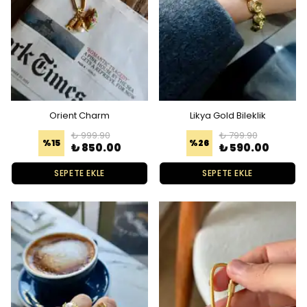
Orient Charm
Likya Gold Bileklik
₺ 999.90
₺ 799.90
%
15
%
26
₺ 850.00
₺ 590.00
SEPETE EKLE
SEPETE EKLE