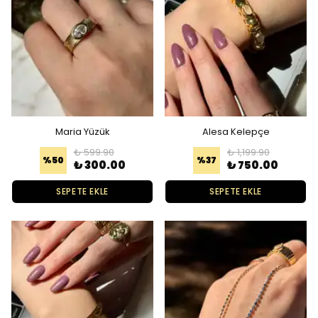
Maria Yüzük
Alesa Kelepçe
₺ 599.90
₺ 1,199.90
%
50
%
37
₺ 300.00
₺ 750.00
SEPETE EKLE
SEPETE EKLE