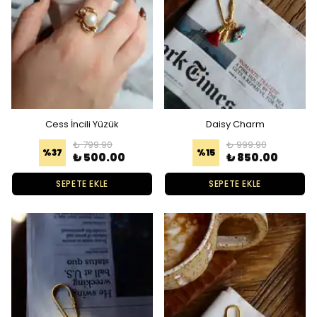
Cess İncili Yüzük
Daisy Charm
₺ 799.90
₺ 999.90
%
37
%
15
₺ 500.00
₺ 850.00
SEPETE EKLE
SEPETE EKLE