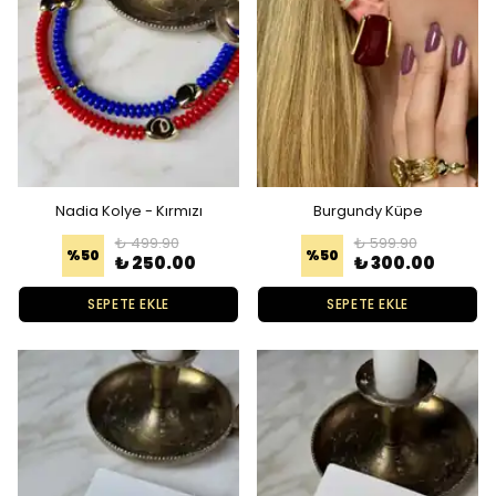
Nadia Kolye - Kırmızı
Burgundy Küpe
₺ 499.90
₺ 599.90
%
50
%
50
₺ 250.00
₺ 300.00
SEPETE EKLE
SEPETE EKLE