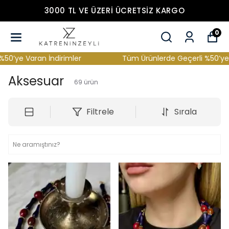
3000 TL VE ÜZERİ ÜCRETSİZ KARGO
0
Tüm Ürünlerde Geçerli %50’ye Varan İndirimler
Aksesuar
69
ürün
Filtrele
Sırala