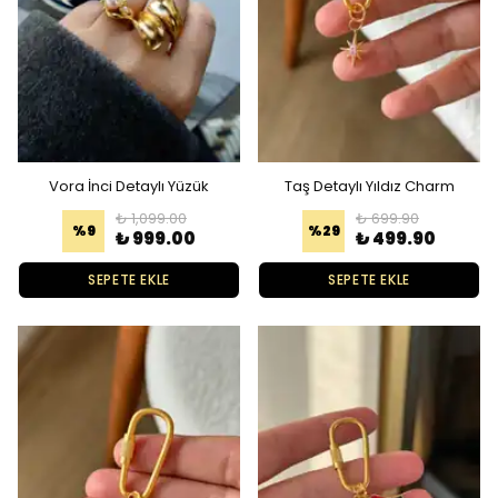
Vora İnci Detaylı Yüzük
Taş Detaylı Yıldız Charm
₺ 1,099.00
₺ 699.90
%
9
%
29
₺ 999.00
₺ 499.90
SEPETE EKLE
SEPETE EKLE