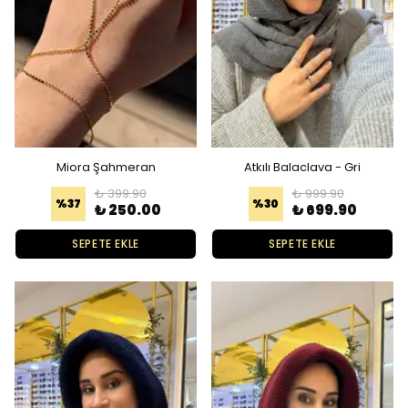
Miora Şahmeran
Atkılı Balaclava - Gri
₺ 399.90
₺ 999.90
%
37
%
30
₺ 250.00
₺ 699.90
SEPETE EKLE
SEPETE EKLE