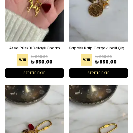
At ve Püskül Detaylı Charm
Kapaklı Kalp Gerçek İncili Çiçek ve Antik Paralı Charm
₺ 999.00
₺ 999.00
%
15
%
15
₺ 850.00
₺ 850.00
SEPETE EKLE
SEPETE EKLE