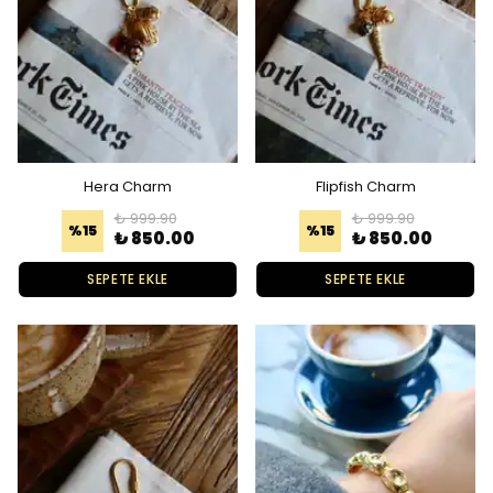
Hera Charm
Flipfish Charm
₺ 999.90
₺ 999.90
%
15
%
15
₺ 850.00
₺ 850.00
SEPETE EKLE
SEPETE EKLE