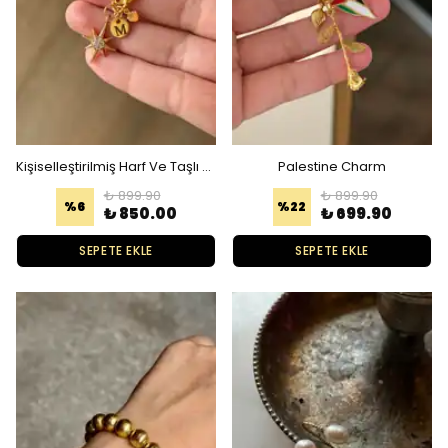
Kişiselleştirilmiş Harf Ve Taşlı Yıldız Charm
Palestine Charm
₺ 899.90
₺ 899.90
%
6
%
22
₺ 850.00
₺ 699.90
SEPETE EKLE
SEPETE EKLE