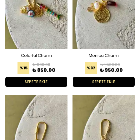
Colorful Charm
Monica Charm
₺ 999.90
₺ 1,500.00
%
15
%
37
₺ 850.00
₺ 950.00
SEPETE EKLE
SEPETE EKLE