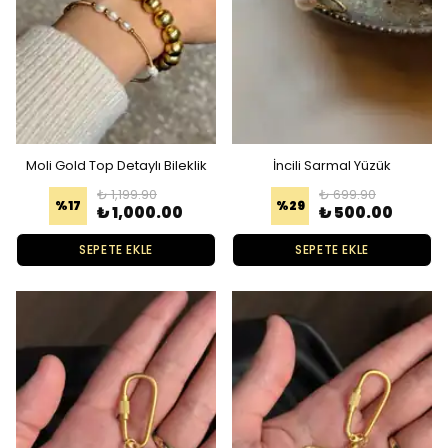
Moli Gold Top Detaylı Bileklik
İncili Sarmal Yüzük
₺ 1,199.90
₺ 699.90
%
17
%
29
₺ 1,000.00
₺ 500.00
SEPETE EKLE
SEPETE EKLE