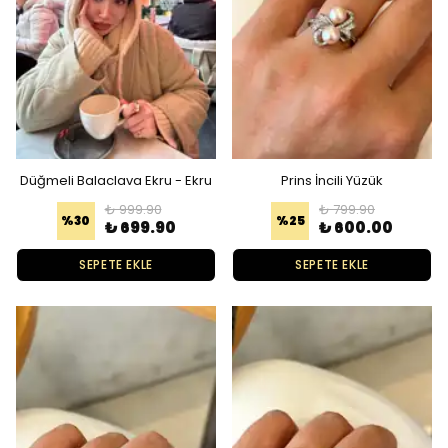
Düğmeli Balaclava Ekru - Ekru
Prins İncili Yüzük
₺ 999.90
₺ 799.90
%
30
%
25
₺ 699.90
₺ 600.00
SEPETE EKLE
SEPETE EKLE