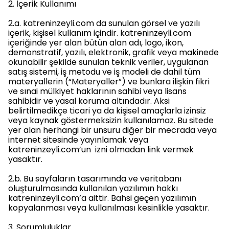
2. İçerik Kullanımı
2.a. katreninzeyli.com da sunulan görsel ve yazılı
içerik, kişisel kullanım içindir. katreninzeyli.com
içeriğinde yer alan bütün alan adı, logo, ikon,
demonstratif, yazılı, elektronik, grafik veya makinede
okunabilir şekilde sunulan teknik veriler, uygulanan
satış sistemi, iş metodu ve iş modeli de dahil tüm
materyallerin (“Materyaller”) ve bunlara ilişkin fikri
ve sınai mülkiyet haklarının sahibi veya lisans
sahibidir ve yasal koruma altındadır. Aksi
belirtilmedikçe ticari ya da kişisel amaçlarla izinsiz
veya kaynak göstermeksizin kullanılamaz. Bu sitede
yer alan herhangi bir unsuru diğer bir mecrada veya
internet sitesinde yayınlamak veya
katreninzeyli.com’un izni olmadan link vermek
yasaktır.
2.b. Bu sayfaların tasarımında ve veritabanı
oluşturulmasında kullanılan yazılımın hakkı
katreninzeyli.com’a aittir. Bahsi geçen yazılımın
kopyalanması veya kullanılması kesinlikle yasaktır.
3. Sorumluluklar