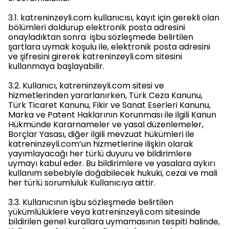
3.1. katreninzeyli.com kullanıcısı, kayıt için gerekli olan
bölümleri doldurup elektronik posta adresini
onayladıktan sonra işbu sözleşmede belirtilen
şartlara uymak koşulu ile, elektronik posta adresini
ve şifresini girerek katreninzeyli.com sitesini
kullanmaya başlayabilir.
3.2. Kullanıcı, katreninzeyli.com sitesi ve
hizmetlerinden yararlanırken, Türk Ceza Kanunu,
Türk Ticaret Kanunu, Fikir ve Sanat Eserleri Kanunu,
Marka ve Patent Haklarının Korunması ile ilgili Kanun
Hükmünde Kararnameler ve yasal düzenlemeler,
Borçlar Yasası, diğer ilgili mevzuat hükümleri ile
katreninzeyli.com’un hizmetlerine ilişkin olarak
yayımlayacağı her türlü duyuru ve bildirimlere
uymayı kabul eder. Bu bildirimlere ve yasalara aykırı
kullanım sebebiyle doğabilecek hukuki, cezai ve mali
her türlü sorumluluk Kullanıcıya aittir.
3.3. Kullanıcının işbu sözleşmede belirtilen
yükümlülüklere veya katreninzeyli.com sitesinde
bildirilen genel kurallara uymamasının tespiti halinde,