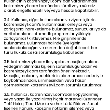
Kullanıcının katreninzeyli.com’ dan yararlanması
katreninzeyli.com tarafından süreli veya süresiz
olarak engellenebilir ve/veya hesabı kapatılabilir.
3.4. Kullanıcı, diğer kullanıcıların ve ziyaretçilerin
katreninzeyli.com’u kullanmasını önleyici veya
zorlaştırıcı hareketlerde bulunamaz, sunucuları ya da
veritabanlarını otomatik programlar yükleyip
zorlayamaz/kilitleyemez. Hile girişimlerinde
bulunamaz. Bulunması halinde üyeliğinin
sonlandırılacağını ve durumdan doğabilecek her
türlü hukuki, cezai sorumluluğu kabul eder.
3.5. katreninzeyli.com ile yapılan mesajlaşmaların
yedeğinin alınması kişilerin sorumluluğundadır ve
katreninzeyli.com tarafından önerilmektedir.
Mesajlaşmaların yedeklerinin alınmaması nedeniyle
kaybolmasından, silinmesinden veya hasar
görmesinden katreninzeyli.com sorumlu tutulamaz.
3.6. Kullanıcı , katreninzeyli.com’dan kopyalanmış
veya yazıcı ile yazdırılmış hiçbir materyal üzerinden
Telif Hakkı, Ticari Marka ve her türlü Fikir ve Sanat
Eserleri Kanunu kapsamı notlarını silemez veya