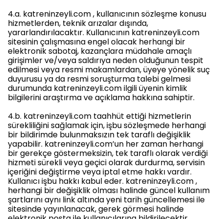
4.a. katreninzeyli.com , kullanıcının sözleşme konusu
hizmetlerden, teknik arızalar dışında,
yararlandırılacaktır. Kullanıcının katreninzeyli.com
sitesinin çalışmasına engel olacak herhangi bir
elektronik sabotaj, kazançlara müdahale amaçlı
girişimler ve/veya saldırıya neden olduğunun tespit
edilmesi veya resmi makamlardan, üyeye yönelik suç
duyurusu ya da resmi soruşturma talebi gelmesi
durumunda katreninzeyli.com ilgili üyenin kimlik
bilgilerini araştırma ve açıklama hakkına sahiptir.
4.b. katreninzeyli.com taahhüt ettiği hizmetlerin
sürekliliğini sağlamak için, işbu sözleşmede herhangi
bir bildirimde bulunmaksızın tek taraflı değişiklik
yapabilir. katreninzeyli.com’un her zaman herhangi
bir gerekçe göstermeksizin, tek taraflı olarak verdiği
hizmeti sürekli veya geçici olarak durdurma, servisin
içeriğini değiştirme veya iptal etme hakkı vardır.
Kullanıcı işbu hakkı kabul eder. katreninzeyli.com ,
herhangi bir değişiklik olması halinde güncel kullanım
şartlarını aynı link altında yeni tarih güncellemesi ile
sitesinde yayınlanacak, gerek görmesi halinde
elektronik posta ile kullanıcılarına bildirilecektir.