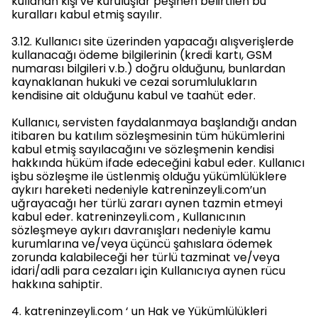
kullanan kişi ve kuruluşlar peşinen belirtilen bu
kuralları kabul etmiş sayılır.
3.12. Kullanıcı site üzerinden yapacağı alışverişlerde
kullanacağı ödeme bilgilerinin (kredi kartı, GSM
numarası bilgileri v.b.) doğru olduğunu, bunlardan
kaynaklanan hukuki ve cezai sorumlulukların
kendisine ait olduğunu kabul ve taahüt eder.
Kullanıcı, servisten faydalanmaya başlandığı andan
itibaren bu katılım sözleşmesinin tüm hükümlerini
kabul etmiş sayılacağını ve sözleşmenin kendisi
hakkında hüküm ifade edeceğini kabul eder. Kullanıcı
işbu sözleşme ile üstlenmiş olduğu yükümlülüklere
aykırı hareketi nedeniyle katreninzeyli.com’un
uğrayacağı her türlü zararı aynen tazmin etmeyi
kabul eder. katreninzeyli.com , Kullanıcının
sözleşmeye aykırı davranışları nedeniyle kamu
kurumlarına ve/veya üçüncü şahıslara ödemek
zorunda kalabileceği her türlü tazminat ve/veya
idari/adli para cezaları için Kullanıcıya aynen rücu
hakkına sahiptir.
4. katreninzeyli.com ‘ un Hak ve Yükümlülükleri