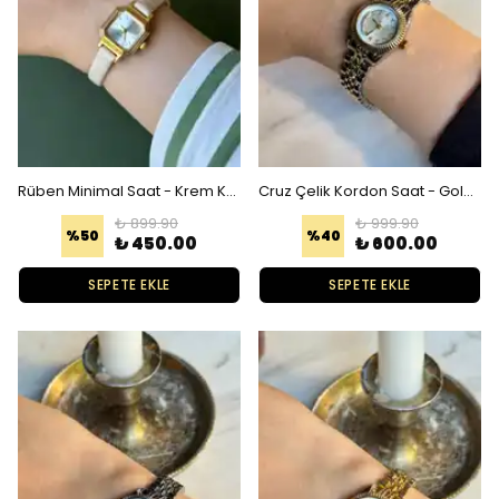
Rüben Minimal Saat - Krem Kordon Gold Kadran
Cruz Çelik Kordon Saat - Gold Gümüş Beyaz
₺ 899.90
₺ 999.90
%
50
%
40
₺ 450.00
₺ 600.00
SEPETE EKLE
SEPETE EKLE