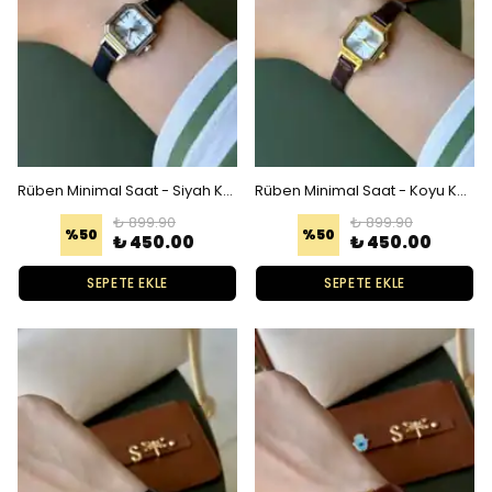
Rüben Minimal Saat - Siyah Kordon Gümüş Kadran
Rüben Minimal Saat - Koyu Kahverengi Kordon Gold Kadran
₺ 899.90
₺ 899.90
%
50
%
50
₺ 450.00
₺ 450.00
SEPETE EKLE
SEPETE EKLE