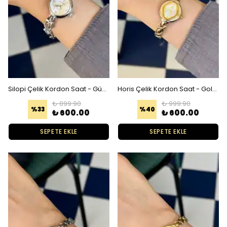
Silopi Çelik Kordon Saat - Gümüş Beyaz
Horis Çelik Kordon Saat - Gold Beyaz
₺ 899.90
₺ 999.90
%
33
%
40
₺ 600.00
₺ 600.00
SEPETE EKLE
SEPETE EKLE