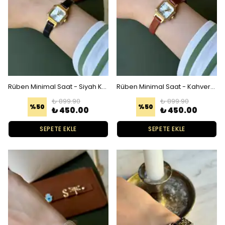
Rüben Minimal Saat - Siyah Kordon Gold Kadran
Rüben Minimal Saat - Kahverengi Kordon Gold Kadran
₺ 899.90
₺ 899.90
%
50
%
50
₺ 450.00
₺ 450.00
SEPETE EKLE
SEPETE EKLE