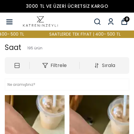
3000 TL VE ÜZERİ ÜCRETSİZ KARGO
0
SAATLERDE TEK FİYAT | 400- 500 TL
SAATLERDE TEK FİY
Saat
195
ürün
Filtrele
Sırala