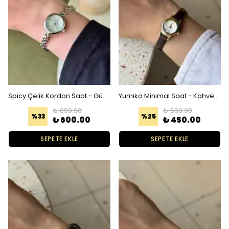
Spicy Çelik Kordon Saat - Gümüş Beyaz
Yumiko Minimal Saat - Kahverengi
₺ 899.90
₺ 599.90
%
33
%
25
₺ 600.00
₺ 450.00
SEPETE EKLE
SEPETE EKLE