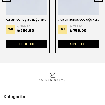
Auistin Güneş Gözlüğü Siyah Desenli Çerçeve Degradeli Mavi Cam
Auistin Güneş Gözlüğü Kahverengi Desenli Çerçeve Pembe Cam
₺ 799.90
₺ 799.90
%
6
%
6
₺ 750.00
₺ 750.00
SEPETE EKLE
SEPETE EKLE
Kategoriler