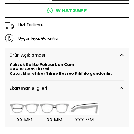
WHATSAPP
Hızlı Teslimat
Uygun Fiyat Garantisi
Ürün Açıklaması
Yüksek Kalite Policarbon Cam
UV400 Cam Filtreli
Kutu , Microfiber Silme Bezi ve Kılıf ile gönderilir.
Ekartman Bilgileri
XX MM
XX MM
XXX MM