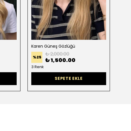
Karen Güneş Gözlüğü
Peob
₺ 2,000.00
%
25
%
25
₺ 1,500.00
3 Renk
6 Re
SEPETE EKLE