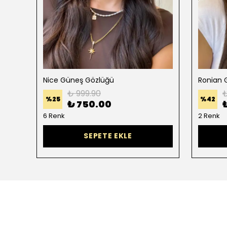
Nice Güneş Gözlüğü
Ronian 
₺ 999.90
₺
%
25
%
42
₺ 750.00
6 Renk
2 Renk
SEPETE EKLE