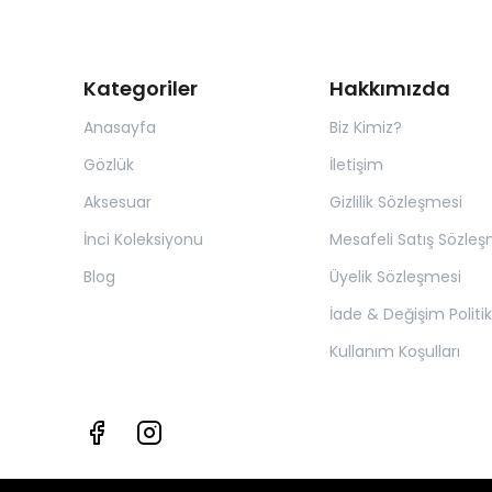
Kategoriler
Hakkımızda
Anasayfa
Biz Kimiz?
Gözlük
İletişim
Aksesuar
Gizlilik Sözleşmesi
İnci Koleksiyonu
Mesafeli Satış Sözleş
Blog
Üyelik Sözleşmesi
İade & Değişim Politik
Kullanım Koşulları