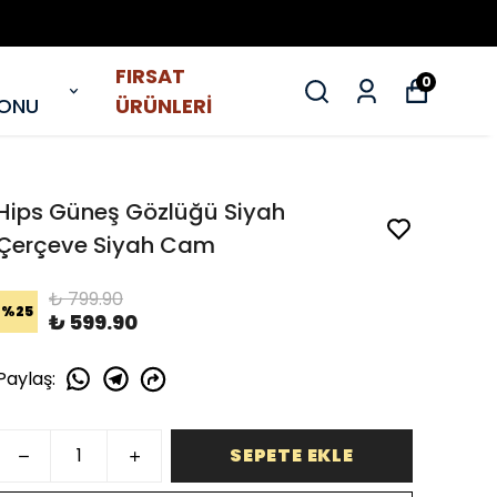
FIRSAT
0
YONU
ÜRÜNLERİ
Hips Güneş Gözlüğü Siyah
Çerçeve Siyah Cam
₺ 799.90
%
25
₺ 599.90
Paylaş
:
SEPETE EKLE