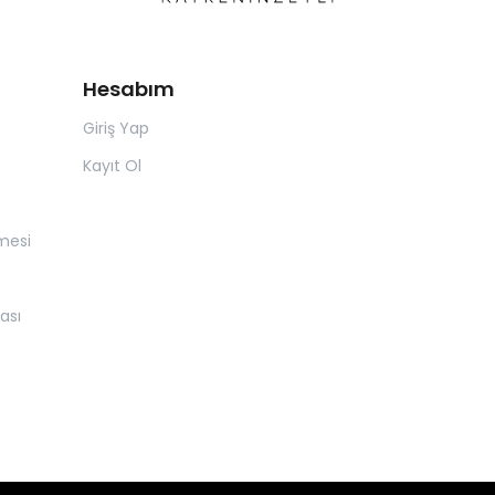
Hesabım
Giriş Yap
Kayıt Ol
mesi
ası