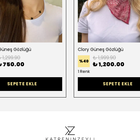
Güneş Gözlüğü
Clory Güneş Gözlüğü
 1,299.90
₺ 1,999.90
%
40
₺ 750.00
₺ 1,200.00
1 Renk
SEPETE EKLE
SEPETE EKLE