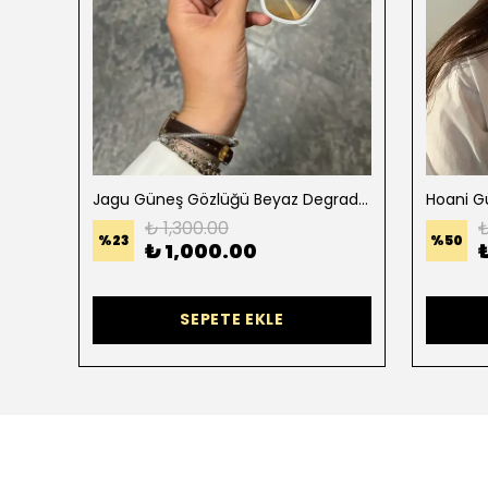
Flore x Güneş Gözlüğü Gold Çerçeve Kahverengi Cam
Jagu Güneş Gözlüğü Beyaz Degradeli
Hoani G
₺ 1,300.00
₺
%
23
%
50
₺ 1,000.00
SEPETE EKLE