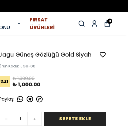
FIRSAT
0
YONU
ÜRÜNLERİ
Jagu Güneş Gözlüğü Gold Siyah
Ürün Kodu
:
JGU-00
₺ 1,300.00
%
23
₺ 1,000.00
Paylaş
:
SEPETE EKLE