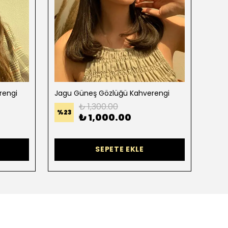
rengi
Jagu Güneş Gözlüğü Kahverengi
Bola
₺ 1,300.00
%
23
%
37
₺ 1,000.00
SEPETE EKLE