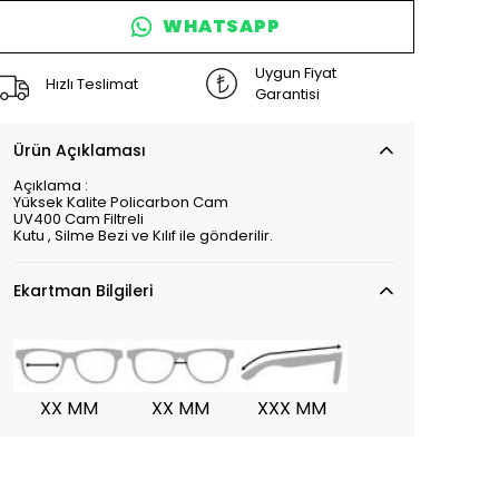
WHATSAPP
Uygun Fiyat
Hızlı Teslimat
Garantisi
Ürün Açıklaması
Açıklama :
Yüksek Kalite Policarbon Cam
UV400 Cam Filtreli
Kutu , Silme Bezi ve Kılıf ile gönderilir.
Ekartman Bilgileri
XX MM
XX MM
XXX MM