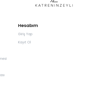
Hesabım
Giriş Yap
Kayıt Ol
mesi
ası