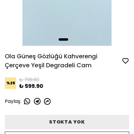
Ola Güneş Gözlüğü Kahverengi
Çerçeve Yeşil Degradeli Cam
₺ 799.90
%
25
₺ 599.90
Paylaş
:
STOKTA YOK