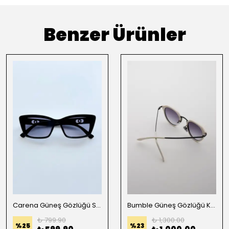
Benzer Ürünler
Carena Güneş Gözlüğü Siyah Çerçeve Mavi Degradeli Cam
Bumble Güneş Gözlüğü Krem Çerçeve Degradeli Siyah
₺ 799.90
₺ 1,300.00
%
25
%
23