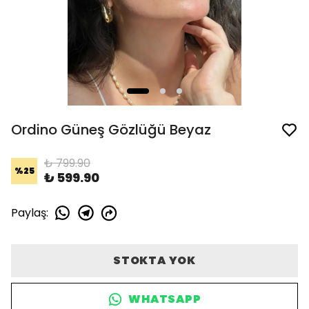
Ordino Güneş Gözlüğü Beyaz
₺ 799.90
%
25
₺ 599.90
Paylaş
:
STOKTA YOK
WHATSAPP