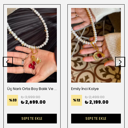
Üç Narlı Orta Boy Balık Ve Gold Detaylı İnci Kolye
Emily İnci Kolye
₺ 3,999.90
₺ 2,499.00
%
33
%
12
₺ 2,699.00
₺ 2,199.00
SEPETE EKLE
SEPETE EKLE