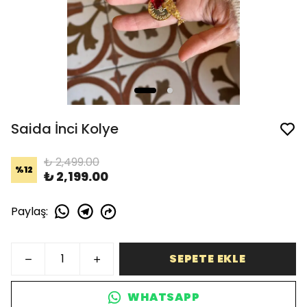
Saida İnci Kolye
₺ 2,499.00
%
12
₺ 2,199.00
Paylaş
:
SEPETE EKLE
WHATSAPP