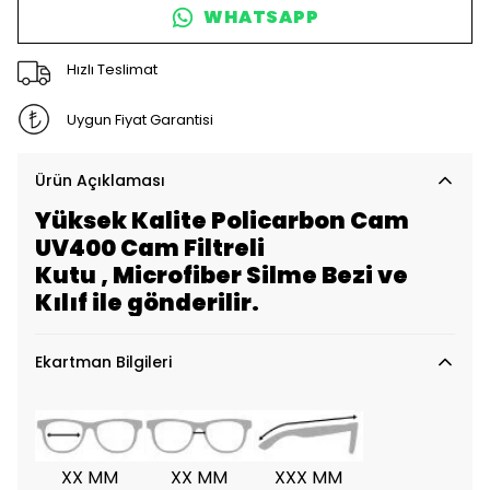
WHATSAPP
Hızlı Teslimat
Uygun Fiyat Garantisi
Ürün Açıklaması
Yüksek Kalite Policarbon Cam
UV400 Cam Filtreli
Kutu , Microfiber Silme Bezi ve
Kılıf ile gönderilir.
Ekartman Bilgileri
XX MM
XX MM
XXX MM