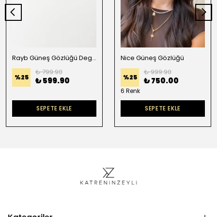
Rayb Güneş Gözlüğü Degradeli Siyah
Nice Güneş Gözlüğü
₺ 799.90
₺ 999.90
%
25
%
25
₺ 599.90
₺ 750.00
6 Renk
SEPETE EKLE
SEPETE EKLE