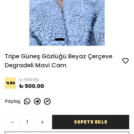
Tripe Güneş Gözlüğü Beyaz Çerçeve
Degradeli Mavi Cam
₺ 999.90
%
50
₺ 500.00
Paylaş
:
SEPETE EKLE