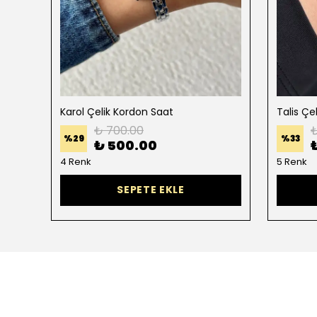
Karol Çelik Kordon Saat
Talis Çe
₺ 700.00
₺
%
29
%
33
₺ 500.00
4 Renk
5 Renk
SEPETE EKLE