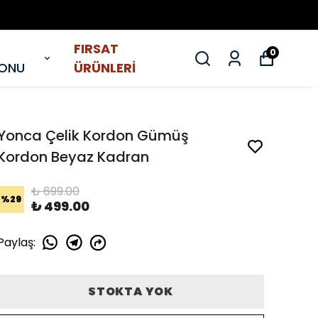
FIRSAT
0
YONU
ÜRÜNLERİ
Yonca Çelik Kordon Gümüş
Kordon Beyaz Kadran
₺ 699.00
%
29
₺ 499.00
Paylaş
:
STOKTA YOK