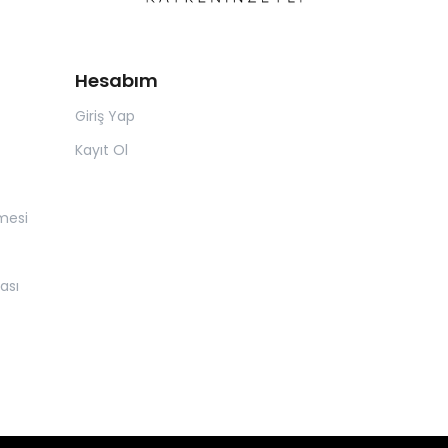
Hesabım
Giriş Yap
Kayıt Ol
mesi
ası