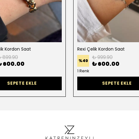
lik Kordon Saat
Rexi Çelik Kordon Saat
 899.90
₺ 999.90
%
40
₺ 600.00
₺ 600.00
1 Renk
SEPETE EKLE
SEPETE EKLE