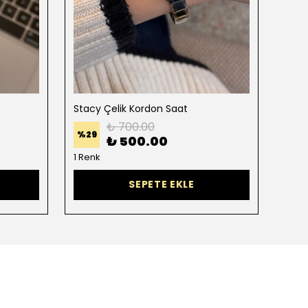
Stacy Çelik Kordon Saat
Lina 
₺ 700.00
%
29
%
37
₺ 500.00
1 Renk
2 Re
SEPETE EKLE