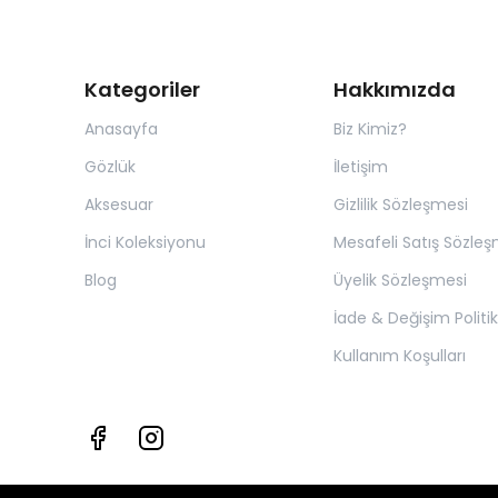
Kategoriler
Hakkımızda
Anasayfa
Biz Kimiz?
Gözlük
İletişim
Aksesuar
Gizlilik Sözleşmesi
İnci Koleksiyonu
Mesafeli Satış Sözleş
Blog
Üyelik Sözleşmesi
İade & Değişim Politik
Kullanım Koşulları