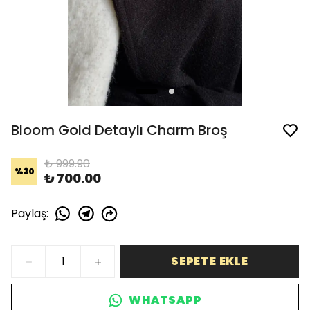
Bloom Gold Detaylı Charm Broş
₺ 999.90
%
30
₺ 700.00
Paylaş
:
SEPETE EKLE
WHATSAPP