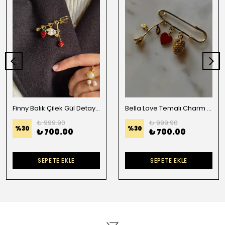
Finny Balık Çilek Gül Detaylı Charm Broş
Bella Love Temalı Charm Broş
₺ 999.90
₺ 999.90
%
30
%
30
₺ 700.00
₺ 700.00
SEPETE EKLE
SEPETE EKLE