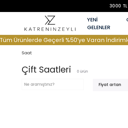
YENİ
GELENLER
m Ürünlerde Geçerli %50’ye Varan İndirimler
Saat
Çift Saatleri
0
ürün
Fiyat artan