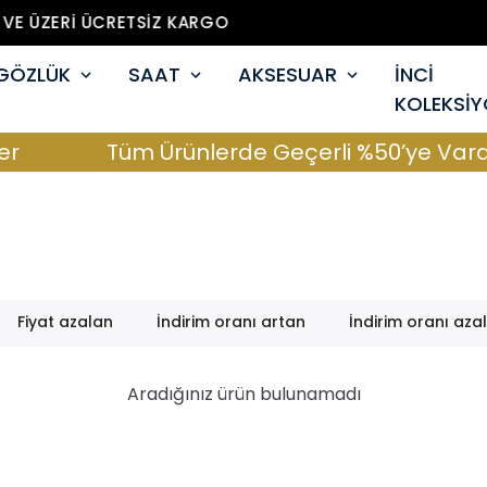
3000 TL VE ÜZERİ ÜCRETSİZ KARGO
GÖZLÜK
SAAT
AKSESUAR
İNCİ
KOLEKSİ
Tüm Ürünlerde Geçerli %50’ye Varan 
Fiyat azalan
İndirim oranı artan
İndirim oranı aza
Aradığınız ürün bulunamadı