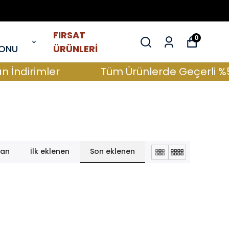
FIRSAT
0
YONU
ÜRÜNLERİ
İndirimler
Tüm Ürünlerde Geçerli %50’
lan
İlk eklenen
Son eklenen