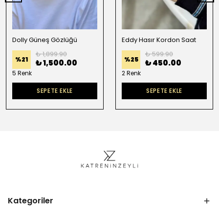
Dolly Güneş Gözlüğü
Eddy Hasır Kordon Saat
₺ 1,899.90
₺ 599.90
%
21
%
25
₺ 1,500.00
₺ 450.00
5 Renk
2 Renk
SEPETE EKLE
SEPETE EKLE
Kategoriler