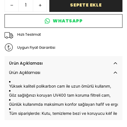
SEPETE EKLE
WHATSAPP
Hızlı Teslimat
Uygun Fiyat Garantisi
Ürün Açıklaması
Ürün Açıklaması
Yüksek kaliteli
polikarbon cam
ile uzun ömürlü kullanım,
Göz sağlığınızı koruyan
UV400 tam koruma filtreli cam,
Günlük kullanımda maksimum konfor sağlayan hafif ve ergonomi
Tüm siparişlerde: K
utu, temizleme bezi ve koruyucu kılıf
ile birli