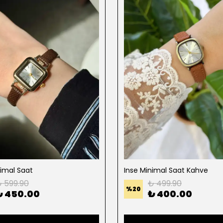
nimal Saat
Inse Minimal Saat Kahve
 599.90
₺ 499.90
%
20
₺ 450.00
₺ 400.00