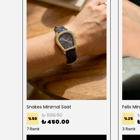
Snakes Minimal Saat
Felix Mi
₺ 899.90
₺
%
50
%
25
₺ 450.00
7 Renk
3 Renk