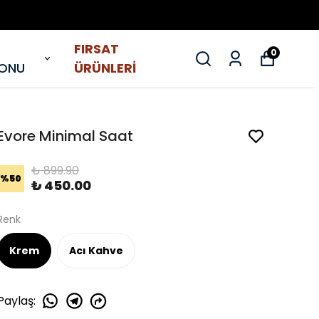
FIRSAT
0
YONU
ÜRÜNLERİ
Evore Minimal Saat
₺ 899.90
%
50
₺ 450.00
Renk
Krem
Acı Kahve
Paylaş
: