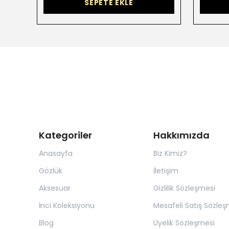
SEPETE EKLE
Kategoriler
Hakkımızda
Anasayfa
Biz Kimiz?
Gözlük
İletişim
Aksesuar
Gizlilik Sözleşmesi
İnci Koleksiyonu
Mesafeli Satış Sözleş
Blog
Üyelik Sözleşmesi