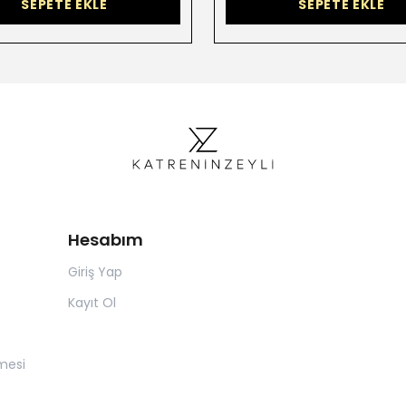
SEPETE EKLE
SEPETE EKLE
Hesabım
Giriş Yap
Kayıt Ol
mesi