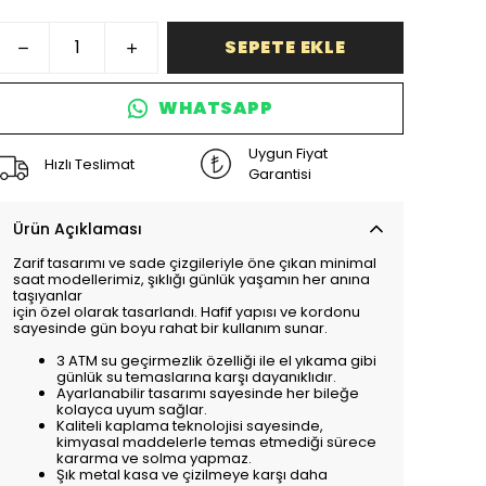
SEPETE EKLE
WHATSAPP
Uygun Fiyat
Hızlı Teslimat
Garantisi
Ürün Açıklaması
Zarif tasarımı ve sade çizgileriyle öne çıkan minimal
saat modellerimiz, şıklığı günlük yaşamın her anına
taşıyanlar
için özel olarak tasarlandı. Hafif yapısı ve kordonu
sayesinde gün boyu rahat bir kullanım sunar.
3 ATM su geçirmezlik özelliği ile el yıkama gibi
günlük su temaslarına karşı dayanıklıdır.
Ayarlanabilir tasarımı sayesinde her bileğe
kolayca uyum sağlar.
Kaliteli kaplama teknolojisi sayesinde,
kimyasal maddelerle temas etmediği sürece
kararma ve solma yapmaz.
Şık metal kasa ve çizilmeye karşı daha