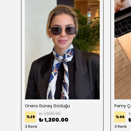
Onera Güneş Gözlüğü
Pamy Çe
₺ 1,699.90
₺
%
29
%
40
₺ 1,200.00
3 Renk
3 Renk