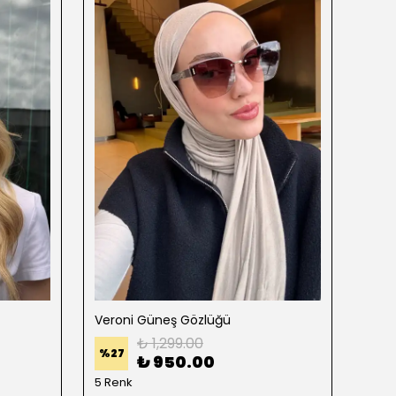
Veroni Güneş Gözlüğü
Clip
₺ 1,299.00
%
27
%
32
₺ 950.00
5 Renk
2 Re