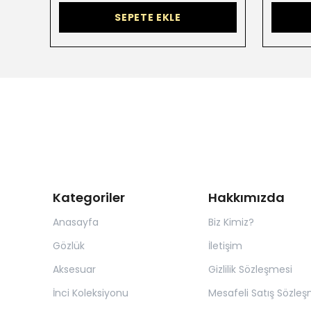
SEPETE EKLE
Kategoriler
Hakkımızda
Anasayfa
Biz Kimiz?
Gözlük
İletişim
Aksesuar
Gizlilik Sözleşmesi
İnci Koleksiyonu
Mesafeli Satış Sözleş