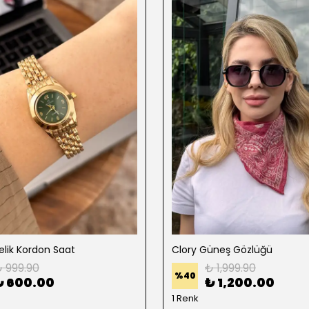
lik Kordon Saat
Clory Güneş Gözlüğü
 999.90
₺ 1,999.90
%
40
₺ 600.00
₺ 1,200.00
1 Renk