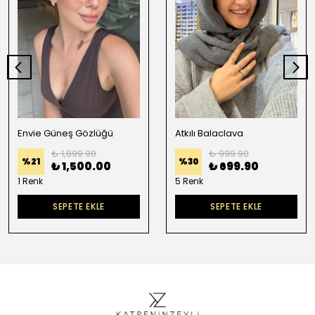
Envie Güneş Gözlüğü
Atkılı Balaclava
₺ 1,899.90
₺ 999.90
%
21
%
30
₺ 1,500.00
₺ 699.90
1 Renk
5 Renk
SEPETE EKLE
SEPETE EKLE