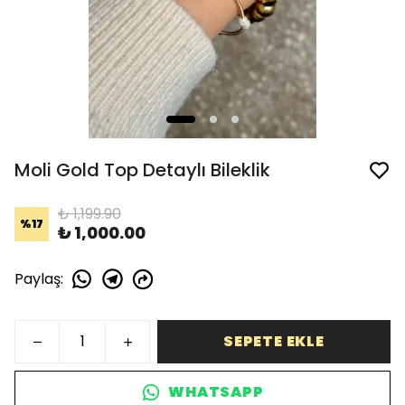
Moli Gold Top Detaylı Bileklik
₺ 1,199.90
%
17
₺ 1,000.00
Paylaş
:
SEPETE EKLE
WHATSAPP