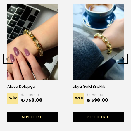
Alesa Kelepçe
Likya Gold Bileklik
₺ 1,199.90
₺ 799.90
%
37
%
26
₺ 750.00
₺ 590.00
SEPETE EKLE
SEPETE EKLE