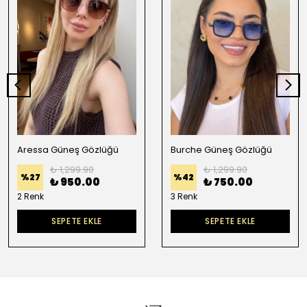
Aressa Güneş Gözlüğü
Burche Güneş Gözlüğü
₺ 1,299.90
₺ 1,299.90
%
27
%
42
₺ 950.00
₺ 750.00
2 Renk
3 Renk
SEPETE EKLE
SEPETE EKLE