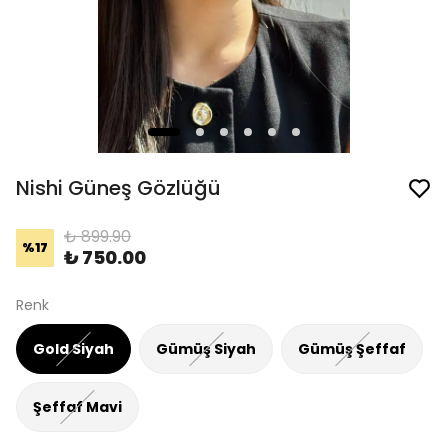
Nishi Güneş Gözlüğü
₺ 899.90
%
17
₺ 750.00
Renk
Gold Siyah
Gümüş Siyah
Gümüş Şeffaf
Şeffaf Mavi