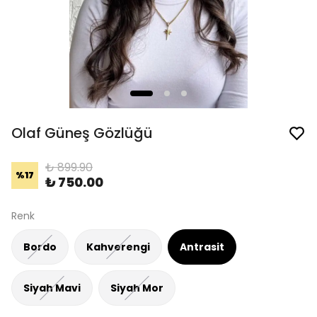
Olaf Güneş Gözlüğü
₺ 899.90
%
17
₺ 750.00
Renk
Bordo
Kahverengi
Antrasit
Siyah Mavi
Siyah Mor