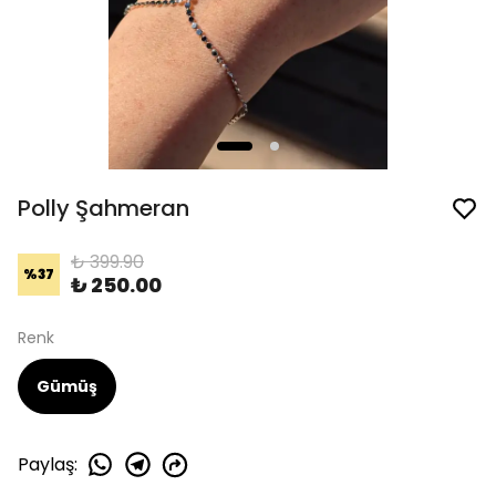
Polly Şahmeran
₺ 399.90
%
37
₺ 250.00
Renk
Gümüş
Paylaş
: