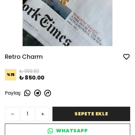
Retro Charm
₺ 999.90
%
15
₺ 850.00
Paylaş
:
SEPETE EKLE
WHATSAPP