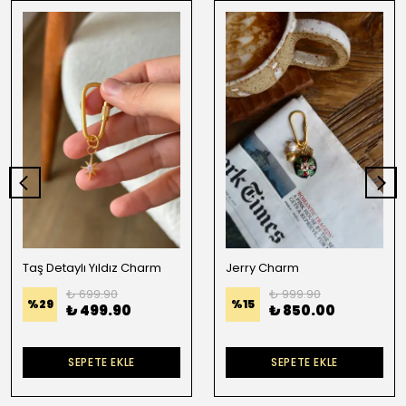
Taş Detaylı Yıldız Charm
Jerry Charm
₺ 699.90
₺ 999.90
%
29
%
15
₺ 499.90
₺ 850.00
SEPETE EKLE
SEPETE EKLE