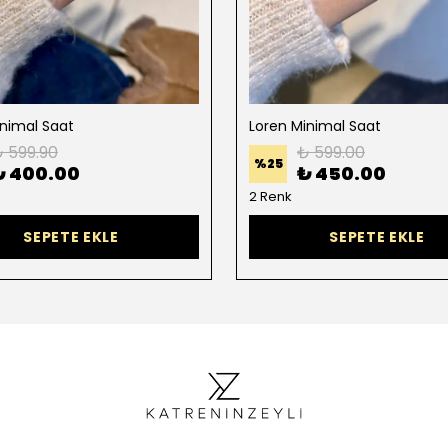
inimal Saat
Loren Minimal Saat
 599.90
₺ 599.00
%
25
₺ 400.00
₺ 450.00
2 Renk
SEPETE EKLE
SEPETE EKLE