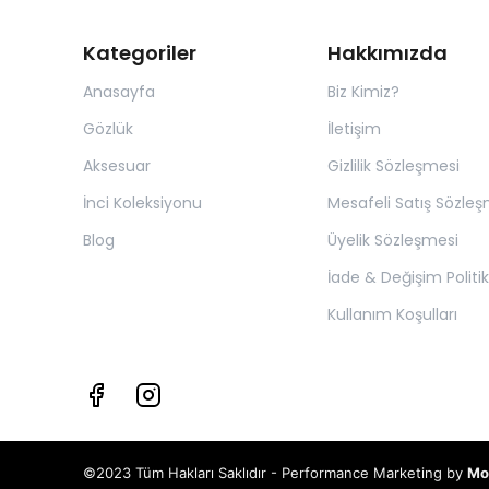
Kategoriler
Hakkımızda
Anasayfa
Biz Kimiz?
Gözlük
İletişim
Aksesuar
Gizlilik Sözleşmesi
İnci Koleksiyonu
Mesafeli Satış Sözleş
Blog
Üyelik Sözleşmesi
İade & Değişim Politik
Kullanım Koşulları
©2023 Tüm Hakları Saklıdır - Performance Marketing by
Mo