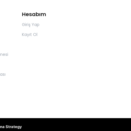
Hesabım
Giriş Yap
Kayıt Ol
mesi
ası
na Strategy