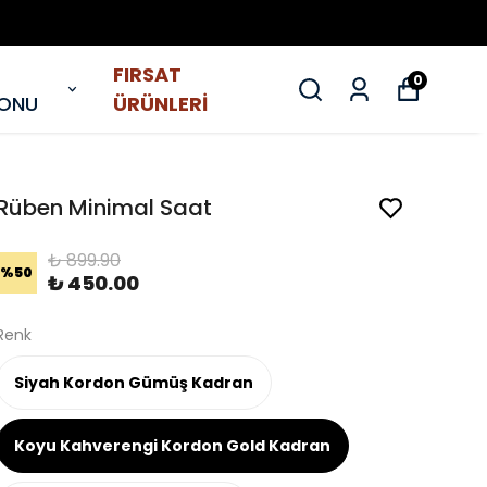
FIRSAT
0
YONU
ÜRÜNLERİ
Rüben Minimal Saat
₺ 899.90
%
50
₺ 450.00
Renk
Siyah Kordon Gümüş Kadran
Koyu Kahverengi Kordon Gold Kadran