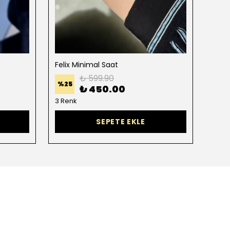
Felix Minimal Saat
Mits
₺ 599.90
%
25
%
20
₺ 450.00
3 Renk
1 Ren
SEPETE EKLE