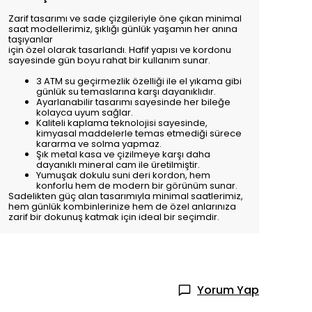
Zarif tasarımı ve sade çizgileriyle öne çıkan minimal
saat modellerimiz, şıklığı günlük yaşamın her anına
taşıyanlar
için özel olarak tasarlandı. Hafif yapısı ve kordonu
sayesinde gün boyu rahat bir kullanım sunar.
3 ATM su geçirmezlik özelliği ile el yıkama gibi
günlük su temaslarına karşı dayanıklıdır.
Ayarlanabilir tasarımı sayesinde her bileğe
kolayca uyum sağlar.
Kaliteli kaplama teknolojisi sayesinde,
kimyasal maddelerle temas etmediği sürece
kararma ve solma yapmaz.
Şık metal kasa ve çizilmeye karşı daha
dayanıklı mineral cam ile üretilmiştir.
Yumuşak dokulu suni deri kordon, hem
konforlu hem de modern bir görünüm sunar.
Sadelikten güç alan tasarımıyla minimal saatlerimiz,
hem günlük kombinlerinize hem de özel anlarınıza
zarif bir dokunuş katmak için ideal bir seçimdir.
Yorum Yap