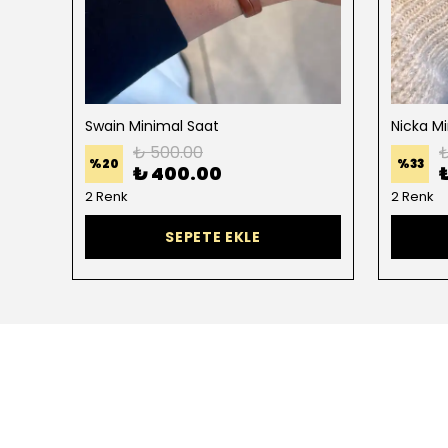
Swain Minimal Saat
Nicka M
₺ 500.00
₺
%
20
%
33
₺ 400.00
2 Renk
2 Renk
SEPETE EKLE