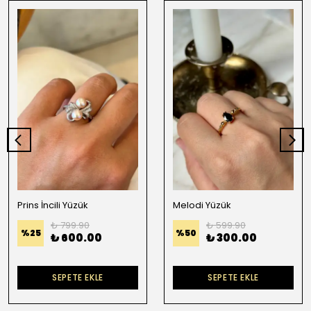
Prins İncili Yüzük
Melodi Yüzük
₺ 799.90
₺ 599.90
%
25
%
50
₺ 600.00
₺ 300.00
SEPETE EKLE
SEPETE EKLE