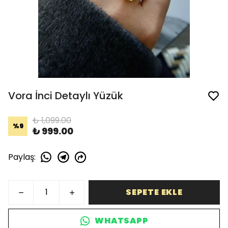
Vora İnci Detaylı Yüzük
₺ 1,099.00
%
9
₺ 999.00
Paylaş
:
SEPETE EKLE
WHATSAPP