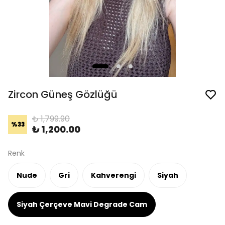
Zircon Güneş Gözlüğü
₺ 1,799.90
%
33
₺ 1,200.00
Renk
Nude
Gri
Kahverengi
Siyah
Siyah Çerçeve Mavi Degrade Cam