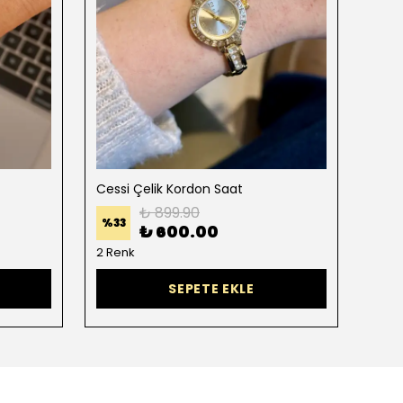
Cessi Çelik Kordon Saat
Mori
₺ 899.90
%
33
%
33
₺ 600.00
2 Renk
6 Re
SEPETE EKLE