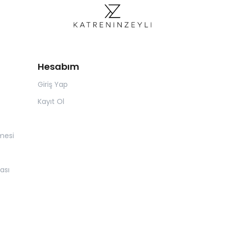
Hesabım
Giriş Yap
Kayıt Ol
mesi
ası