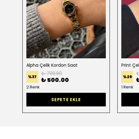
Alpha Çelik Kordon Saat
Print Çe
₺ 799.90
₺
%
37
%
29
₺ 500.00
2 Renk
1 Renk
SEPETE EKLE