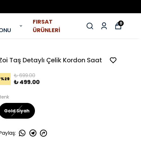
FIRSAT
0
YONU
ÜRÜNLERİ
Zoi Taş Detaylı Çelik Kordon Saat
₺ 699.00
%
29
₺ 499.00
Renk
Gold Siyah
Paylaş
: