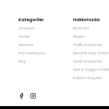
Kategoriler
Hakkımızda
Anasayfa
Biz Kimiz?
Gözlük
İletişim
Aksesuar
Gizlilik Sözleşmesi
İnci Koleksiyonu
Mesafeli Satış Sözleş
Blog
Üyelik Sözleşmesi
İade & Değişim Politik
Kullanım Koşulları