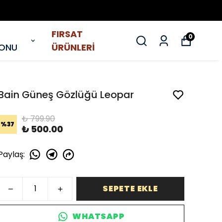
FIRSAT
0
YONU
ÜRÜNLERİ
Bain Güneş Gözlüğü Leopar
₺ 799.90
%
37
₺ 500.00
Paylaş
:
SEPETE EKLE
WHATSAPP