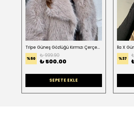
Tripe Güneş Gözlüğü Kırmızı Çerçeve Degradeli Siyah Cam
İla X G
₺ 999.90
₺
%
50
%
37
₺ 500.00
SEPETE EKLE