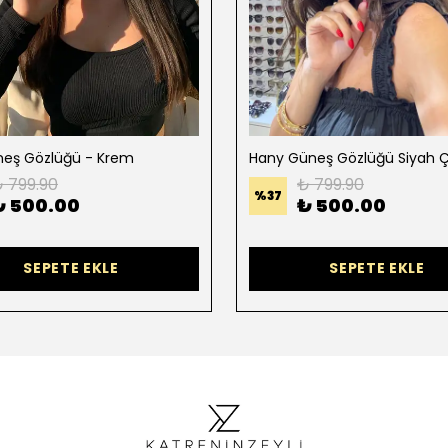
üneş Gözlüğü - Krem
 799.90
₺ 799.90
%
37
₺ 500.00
₺ 500.00
SEPETE EKLE
SEPETE EKLE