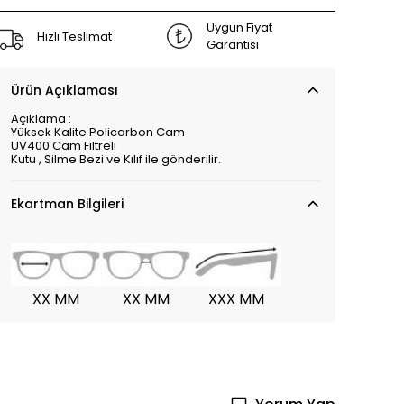
Uygun Fiyat
Hızlı Teslimat
Garantisi
Ürün Açıklaması
Açıklama :
Yüksek Kalite Policarbon Cam
UV400 Cam Filtreli
Kutu , Silme Bezi ve Kılıf ile gönderilir.
Ekartman Bilgileri
XX MM
XX MM
XXX MM