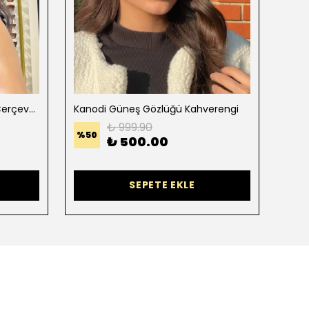
Hany Güneş Gözlüğü Siyah Çerçeve Turuncu Degradeli Siyah Cam
Kanodi Güneş Gözlüğü Kahverengi
Rayb
₺ 999.90
%
50
%
25
₺ 500.00
SEPETE EKLE