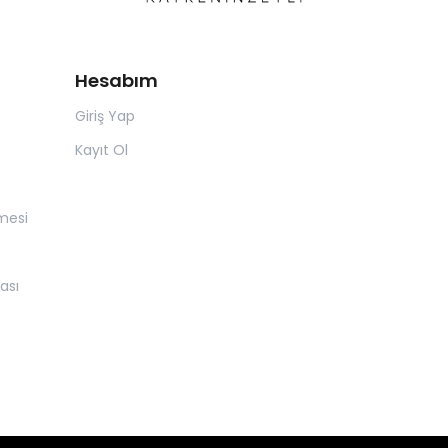
Hesabım
Giriş Yap
Kayıt Ol
mesi
ası