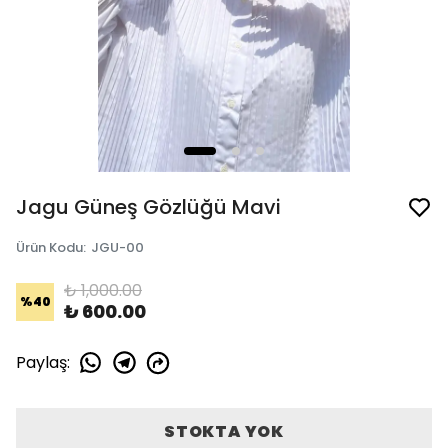
Jagu Güneş Gözlüğü Mavi
Ürün Kodu
:
JGU-00
₺ 1,000.00
%
40
₺ 600.00
Paylaş
:
STOKTA YOK