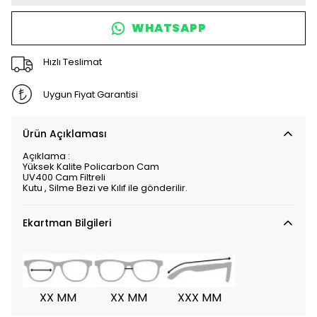
WHATSAPP
Hızlı Teslimat
Uygun Fiyat Garantisi
Ürün Açıklaması
Açıklama :
Yüksek Kalite Policarbon Cam
UV400 Cam Filtreli
Kutu , Silme Bezi ve Kılıf ile gönderilir.
Ekartman Bilgileri
XX MM
XX MM
XXX MM