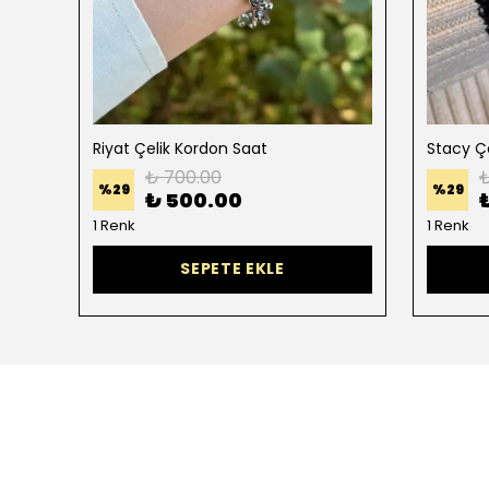
Riyat Çelik Kordon Saat
Stacy Ç
₺ 700.00
₺
%
29
%
29
₺ 500.00
1 Renk
1 Renk
SEPETE EKLE