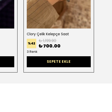
Clory Çelik Kelepçe Saat
Zigz
₺ 1,199.90
%
42
%
29
₺ 700.00
3 Renk
2 Re
SEPETE EKLE