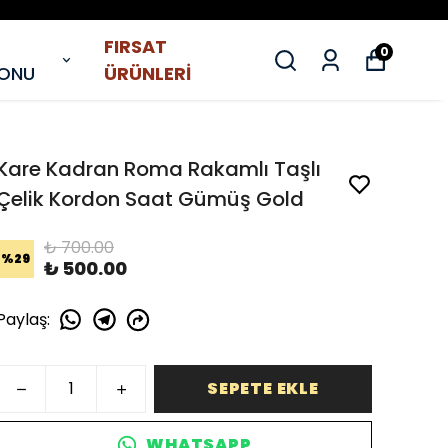
FIRSAT
0
YONU
ÜRÜNLERİ
Kare Kadran Roma Rakamlı Taşlı
Çelik Kordon Saat Gümüş Gold
₺ 700.00
%
29
₺ 500.00
Paylaş
:
SEPETE EKLE
WHATSAPP