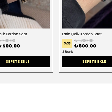
elik Kordon Saat
Larin Çelik Kordon Saat
 700.00
₺ 1,200.00
%
33
₺ 500.00
₺ 800.00
3 Renk
SEPETE EKLE
SEPETE EKLE