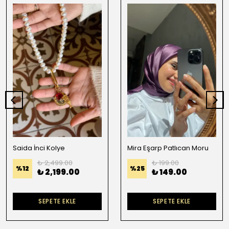
Saida İnci Kolye
Mira Eşarp Patlıcan Moru
₺ 2,499.00
₺ 199.00
%
12
%
25
₺ 2,199.00
₺ 149.00
SEPETE EKLE
SEPETE EKLE