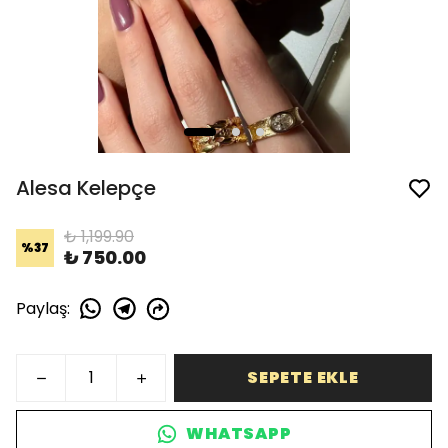
Alesa Kelepçe
₺ 1,199.90
%
37
₺ 750.00
Paylaş
:
SEPETE EKLE
WHATSAPP