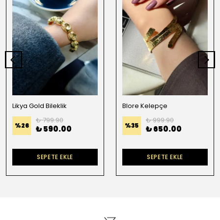
Likya Gold Bileklik
Blore Kelepçe
₺ 799.90
₺ 999.90
%
26
%
35
₺ 590.00
₺ 650.00
SEPETE EKLE
SEPETE EKLE