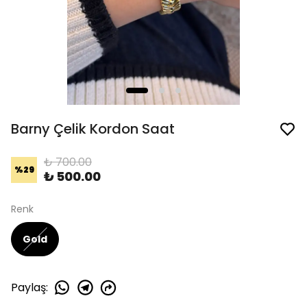
Barny Çelik Kordon Saat
₺ 700.00
%
29
₺ 500.00
Renk
Gold
Paylaş
: