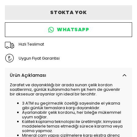
STOKTA YOK
WHATSAPP
Hızlı Teslimat
Uygun Fiyat Garantisi
Ürün Açıklaması
Zarafet ve dayanıklılığı bir arada sunan çelik kordon
saatlerimiz, günlük kullanımda hem şık hem de güvenilir
bir aksesuar arayanlar için ideal bir tercihtir.
3 ATM su geçirmezlik özelliği sayesinde el yıkama
gibi günlük temaslara karşı dayanıklıdır.
Ayarlanabilir çelik kordonu, her bileğe mükemmel
uyum sağlar.
Kaliteli kaplama teknolojisi ile üretilmiştir; kimyasal
maddelerle temas etmediği sürece kararma veya
solma yapmaz.
Mineral cam yapısı çizilmelere karşı ekstra direnç