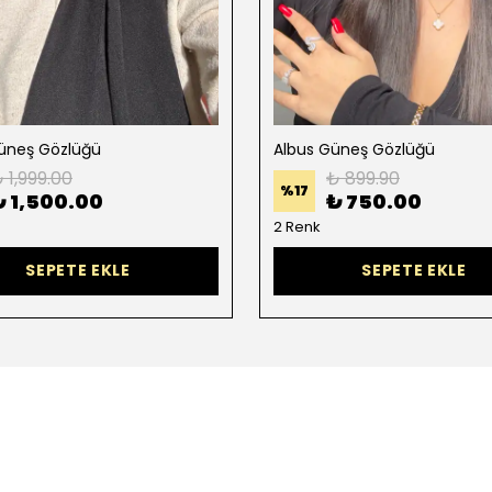
üneş Gözlüğü
Albus Güneş Gözlüğü
 1,999.00
₺ 899.90
%
17
₺ 1,500.00
₺ 750.00
2 Renk
SEPETE EKLE
SEPETE EKLE