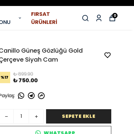
FIRSAT
0
YONU
ÜRÜNLERİ
Canillo Güneş Gözlüğü Gold
Çerçeve Siyah Cam
₺ 899.90
%
17
₺ 750.00
Paylaş
:
SEPETE EKLE
WHATSAPP