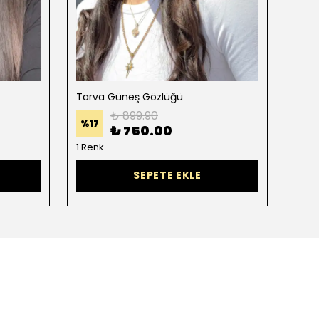
Tarva Güneş Gözlüğü
Kano
₺ 899.90
%
17
%
50
₺ 750.00
1 Renk
SEPETE EKLE