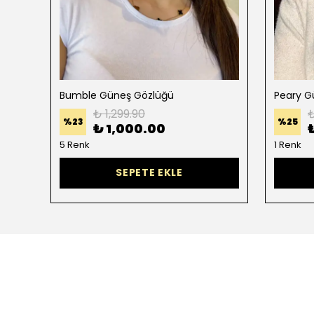
Bumble Güneş Gözlüğü
Peary G
₺ 1,299.90
₺
%
23
%
25
₺ 1,000.00
5 Renk
1 Renk
SEPETE EKLE