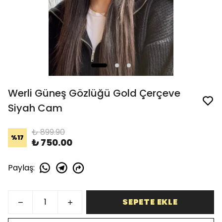
Werli Güneş Gözlüğü Gold Çerçeve
Siyah Cam
₺ 899.90
%
17
₺ 750.00
Paylaş
:
SEPETE EKLE