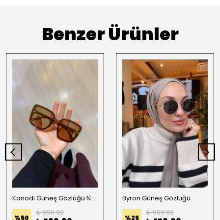
Benzer Ürünler
Kanodi Güneş Gözlüğü Nude
Byron Güneş Gözlüğü
₺ 999.90
₺ 999.90
%
50
%
25