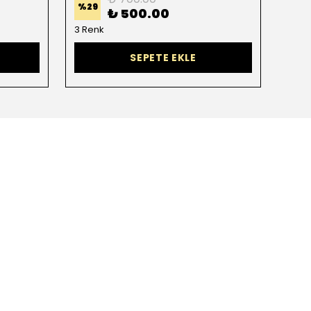
%
29
%
29
₺ 500.00
3 Renk
2 Re
SEPETE EKLE