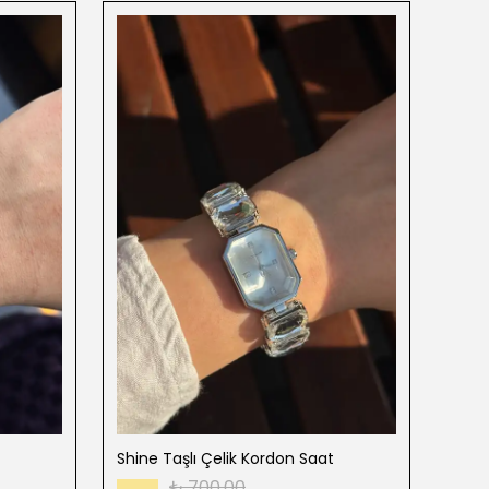
Shine Taşlı Çelik Kordon Saat
Zigz
₺ 700.00