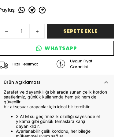
Paylaş
:
SEPETE EKLE
WHATSAPP
Uygun Fiyat
Hızlı Teslimat
Garantisi
Ürün Açıklaması
Zarafet ve dayanıklılığı bir arada sunan çelik kordon
saatlerimiz, günlük kullanımda hem şık hem de
güvenilir
bir aksesuar arayanlar için ideal bir tercihtir.
3 ATM su geçirmezlik özelliği sayesinde el
yıkama gibi günlük temaslara karşı
dayanıklıdır.
Ayarlanabilir çelik kordonu, her bileğe
mükemmel uyum sağlar.