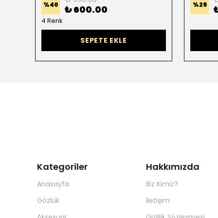
%
40
%
29
₺ 600.00
4 Renk
SEPETE EKLE
Kategoriler
Hakkımızda
Anasayfa
Biz Kimiz?
Gözlük
İletişim
Aksesuar
Gizlilik Sözleşmesi