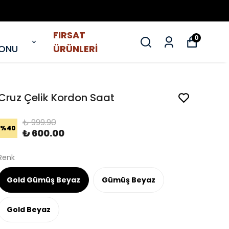
FIRSAT
0
YONU
ÜRÜNLERİ
Cruz Çelik Kordon Saat
₺ 999.90
%
40
₺ 600.00
Renk
Gold Gümüş Beyaz
Gümüş Beyaz
Gold Beyaz