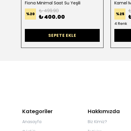
Fiona Minimal Saat Su Yeşili
Kamel M
₺ 499.90
₺
%
20
%
25
₺ 400.00
4 Renk
SEPETE EKLE
Kategoriler
Hakkımızda
Anasayfa
Biz Kimiz?