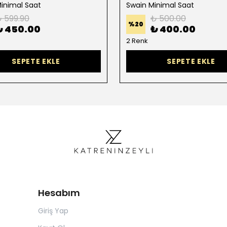
inimal Saat
Swain Minimal Saat
 599.90
₺ 500.00
%
20
₺ 450.00
₺ 400.00
2 Renk
SEPETE EKLE
SEPETE EKLE
Hesabım
Giriş Yap