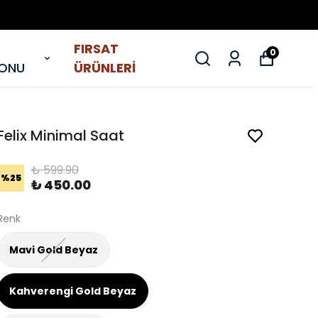
FIRSAT
0
YONU
ÜRÜNLERİ
Felix Minimal Saat
₺ 599.90
%
25
₺ 450.00
Renk
Mavi Gold Beyaz
Kahverengi Gold Beyaz