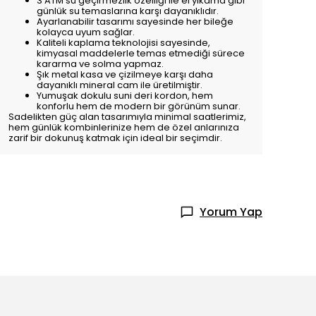
3 ATM su geçirmezlik özelliği ile el yıkama gibi
günlük su temaslarına karşı dayanıklıdır.
Ayarlanabilir tasarımı sayesinde her bileğe
kolayca uyum sağlar.
Kaliteli kaplama teknolojisi sayesinde,
kimyasal maddelerle temas etmediği sürece
kararma ve solma yapmaz.
Şık metal kasa ve çizilmeye karşı daha
dayanıklı mineral cam ile üretilmiştir.
Yumuşak dokulu suni deri kordon, hem
konforlu hem de modern bir görünüm sunar.
Sadelikten güç alan tasarımıyla minimal saatlerimiz,
hem günlük kombinlerinize hem de özel anlarınıza
zarif bir dokunuş katmak için ideal bir seçimdir.
Yorum Yap