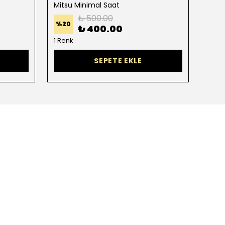
Mitsu Minimal Saat
Nick
₺ 500.00
%
20
%
33
₺ 400.00
1 Renk
2 Re
SEPETE EKLE