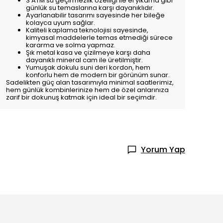
3 ATM su geçirmezlik özelliği ile el yıkama gibi
günlük su temaslarına karşı dayanıklıdır.
Ayarlanabilir tasarımı sayesinde her bileğe
kolayca uyum sağlar.
Kaliteli kaplama teknolojisi sayesinde,
kimyasal maddelerle temas etmediği sürece
kararma ve solma yapmaz.
Şık metal kasa ve çizilmeye karşı daha
dayanıklı mineral cam ile üretilmiştir.
Yumuşak dokulu suni deri kordon, hem
konforlu hem de modern bir görünüm sunar.
Sadelikten güç alan tasarımıyla minimal saatlerimiz,
hem günlük kombinlerinize hem de özel anlarınıza
zarif bir dokunuş katmak için ideal bir seçimdir.
Yorum Yap