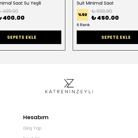
nimal Saat Su Yeşili
Suit Minimal Saat
 499.90
₺ 899.90
%
50
₺ 400.00
₺ 450.00
6 Renk
SEPETE EKLE
SEPETE EKLE
Hesabım
Giriş Yap