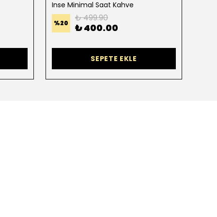
Inse Minimal Saat Kahve
Kame
₺ 499.90
%
20
%
25
₺ 400.00
4 Re
SEPETE EKLE