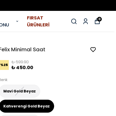
FIRSAT
0
YONU
ÜRÜNLERİ
Felix Minimal Saat
₺ 599.90
%
25
₺ 450.00
Renk
Mavi Gold Beyaz
Kahverengi Gold Beyaz