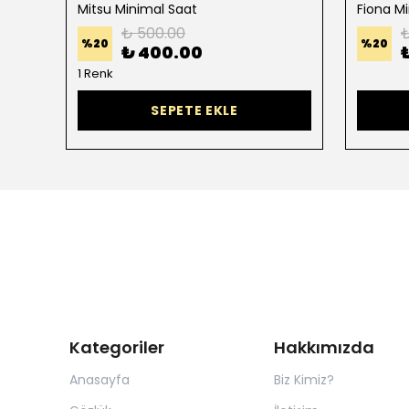
Mitsu Minimal Saat
Fiona Mi
₺ 500.00
₺
%
20
%
20
₺ 400.00
1 Renk
SEPETE EKLE
Kategoriler
Hakkımızda
Anasayfa
Biz Kimiz?