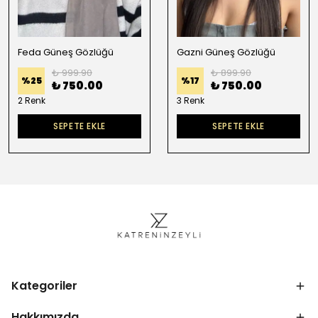
Feda Güneş Gözlüğü
Gazni Güneş Gözlüğü
₺ 999.90
₺ 899.90
%
25
%
17
₺ 750.00
₺ 750.00
2 Renk
3 Renk
SEPETE EKLE
SEPETE EKLE
Kategoriler
Hakkımızda