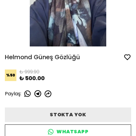
Helmond Güneş Gözlüğü
₺ 999.90
%
50
₺ 500.00
Paylaş
:
STOKTA YOK
WHATSAPP