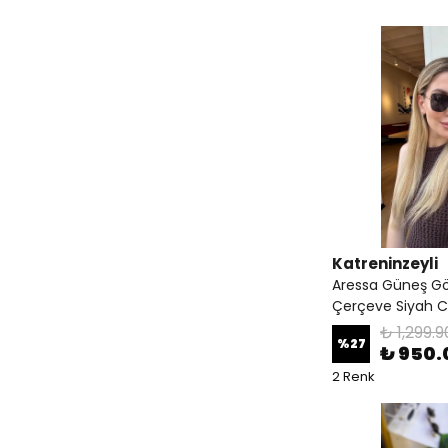
Katreninzeyli
Aressa Güneş Gö
Çerçeve Siyah 
₺ 1,299.9
%
27
₺ 950.
2 Renk