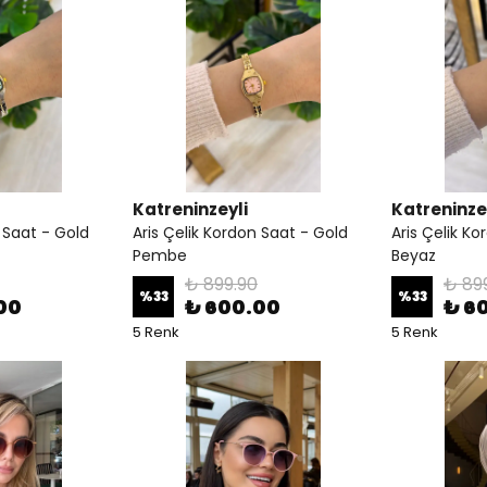
Katreninzeyli
Katreninze
n Saat - Gold
Aris Çelik Kordon Saat - Gold
Aris Çelik K
Pembe
Beyaz
₺ 899.90
₺ 89
%
33
%
33
00
₺ 600.00
₺ 6
5 Renk
5 Renk