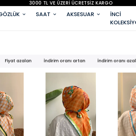
3000 TL VE ÜZERİ ÜCRETSİZ KARGO
GÖZLÜK
SAAT
AKSESUAR
İNCİ
KOLEKSİ
Fiyat azalan
İndirim oranı artan
İndirim oranı aza