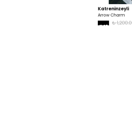
Katreninzeyli
Arrow Charm
₺ 1,200.
%
25
₺ 900.
Katreninzeyli
Atkılı Balaclava -
₺ 999.90
%
30