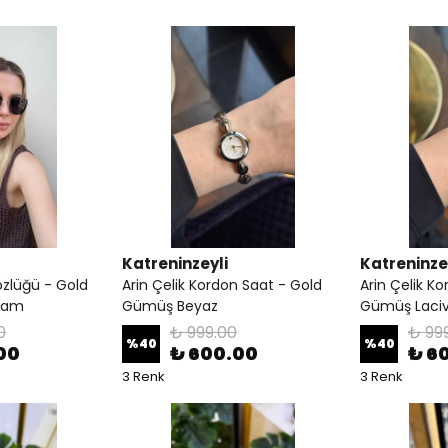
Katreninzeyli
Katreninze
zlüğü - Gold
Arin Çelik Kordon Saat - Gold
Arin Çelik K
Cam
Gümüş Beyaz
Gümüş Laciv
0
₺ 999.00
₺ 99
%
40
%
40
00
₺ 600.00
₺ 6
3 Renk
3 Renk