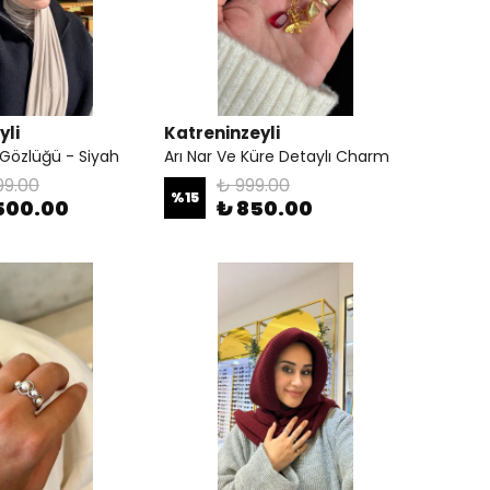
yli
Katreninzeyli
Gözlüğü - Siyah
Arı Nar Ve Küre Detaylı Charm
99.00
₺ 999.00
%
15
,500.00
₺ 850.00