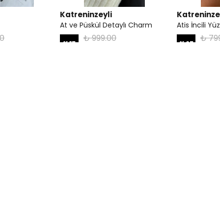
Katreninzeyli
Katreninze
At ve Püskül Detaylı Charm
Atis İncili Yü
00
₺ 999.00
₺ 79
%
15
%
25
00
₺ 850.00
₺ 6
Katreninzeyli
Katreninze
 Ekru
Atkılı Balaclava - Gri
Atkılı Balacl
₺ 999.90
₺ 99
%
30
%
30