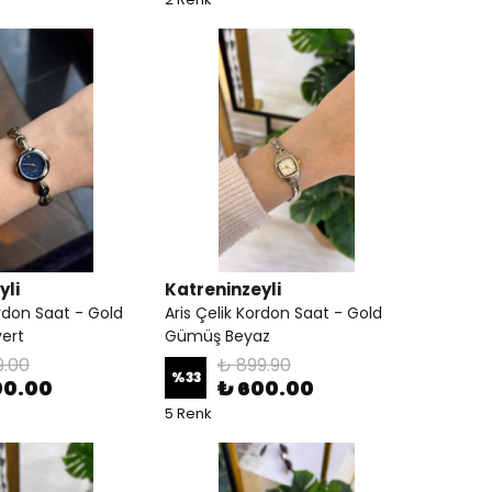
yli
Katreninzeyli
ordon Saat - Gold
Aris Çelik Kordon Saat - Gold
ert
Gümüş Beyaz
9.00
₺ 899.90
%
33
00.00
₺ 600.00
5 Renk