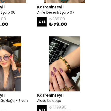
yli
Katreninzeyli
i Eşarp 06
Afife Desenli Eşarp 07
.00
₺ 189.00
%
58
9.00
₺ 79.00
yli
Katreninzeyli
 Gözlüğü - Siyah
Alesa Kelepçe
₺ 1,199.90
%
37