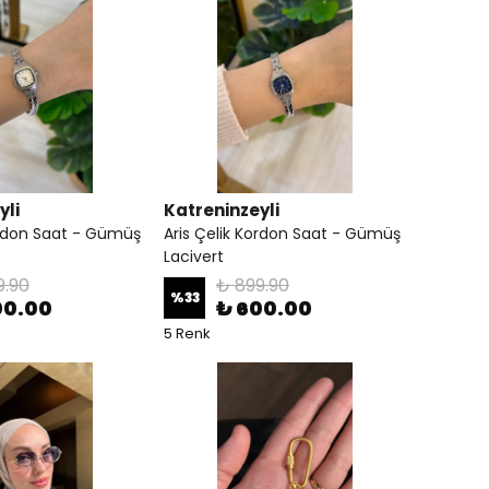
yli
Katreninzeyli
ordon Saat - Gümüş
Aris Çelik Kordon Saat - Gümüş
Lacivert
9.90
₺ 899.90
%
33
00.00
₺ 600.00
5 Renk