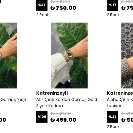
0
₺ 899.90
₺ 89
%
17
%
17
₺ 750.00
₺ 7
2 Renk
2 Renk
Katreninzeyli
Katreninze
n Gümüş Yeşil
Alin Çelik Kordon Gümüş Gold
Alpha Çelik 
Siyah Kadran
Lacivert
0
₺ 699.00
₺ 79
%
29
%
37
00
₺ 499.00
₺ 5
2 Renk