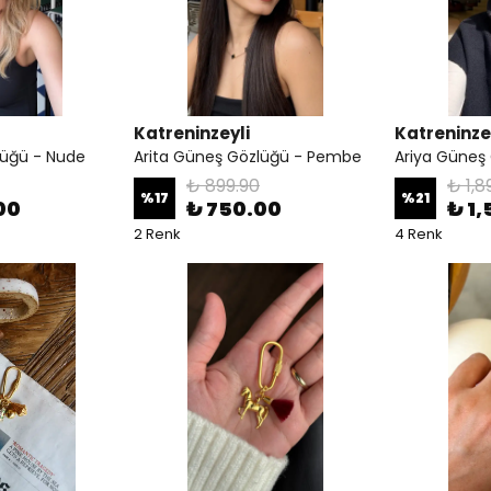
Katreninzeyli
Katreninze
lüğü - Nude
Arita Güneş Gözlüğü - Pembe
Ariya Güneş 
₺ 899.90
₺ 1,8
%
17
%
21
00
₺ 750.00
₺ 1
2 Renk
4 Renk