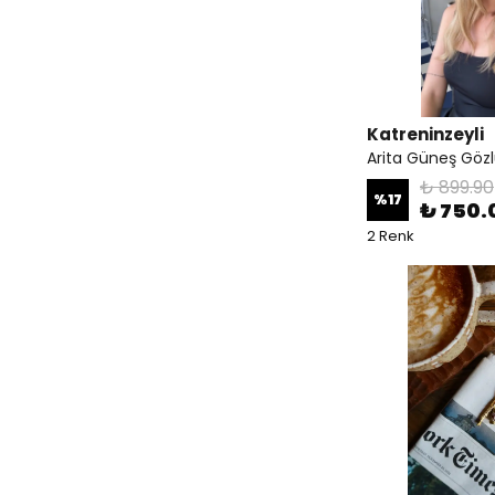
Katreninzeyli
Arita Güneş Göz
₺ 899.90
%
17
₺ 750.
2 Renk