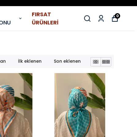
FIRSAT
0
YONU
ÜRÜNLERİ
lan
İlk eklenen
Son eklenen