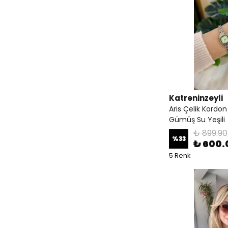
Katreninzeyli
Aris Çelik Kordo
Gümüş Su Yeşili
₺ 899.90
%
33
₺ 600.
5 Renk