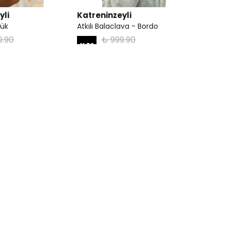
yli
Katreninzeyli
zük
Atkılı Balaclava - Bordo
9.90
₺ 999.90
%
30
00.00
₺ 699.90
5 Renk
yli
Katreninzeyli
ava - Lacivert
Atkılı Balaclava - Siyah
9.90
₺ 999.90
%
30