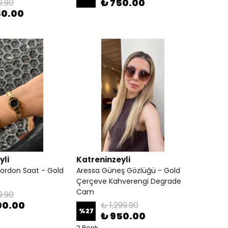
₺ 750.00
9.90
50.00
yli
Katreninzeyli
Kordon Saat - Gold
Aressa Güneş Gözlüğü - Gold
Çerçeve Kahverengi Degrade
Cam
9.90
00.00
₺ 1,299.90
%
27
₺ 950.00
2 Renk