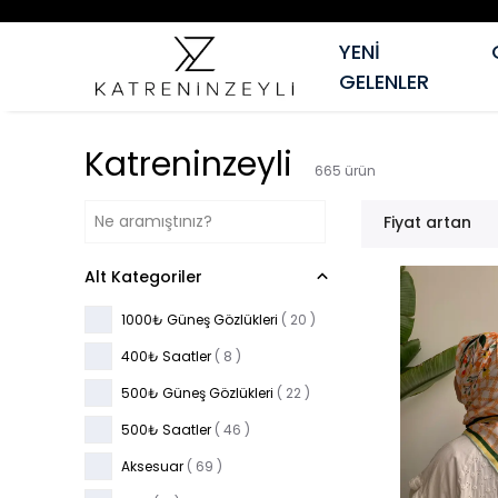
YENİ
GELENLER
Katreninzeyli
665
ürün
Fiyat artan
Alt Kategoriler
1000₺ Güneş Gözlükleri
(
20
)
400₺ Saatler
(
8
)
500₺ Güneş Gözlükleri
(
22
)
500₺ Saatler
(
46
)
Aksesuar
(
69
)