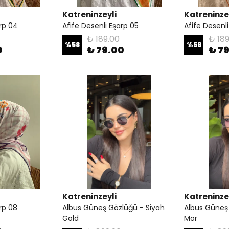
Katreninzeyli
Katreninze
arp 04
Afife Desenli Eşarp 05
Afife Desenl
₺ 189.00
₺ 189
%
58
%
58
0
₺ 79.00
₺ 7
Katreninzeyli
Katreninze
rp 08
Albus Güneş Gözlüğü - Siyah
Albus Güneş
Gold
Mor