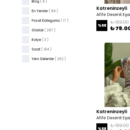
Broş
(
9
)
Katreninzeyli
En Yeniler
(
89
)
Afife Desenli Eş
Fırsat Kategorisi
(
17
)
₺ 189.00
%
58
₺ 79.0
Gözlük
(
287
)
Kolye
(
3
)
Saat
(
194
)
Yeni Gelenler
(
262
)
İNCİ KOLEKSİYONU
(
61
)
Katreninzeyli
Afife Desenli Eşa
₺ 189.00
%
58