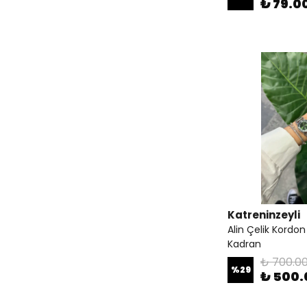
₺ 79.0
Katreninzeyli
Alin Çelik Kordo
Kadran
₺ 700.0
%
29
₺ 500.