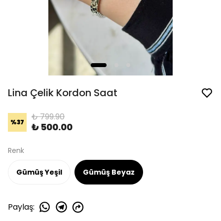
Lina Çelik Kordon Saat
₺ 799.90
%
37
₺ 500.00
Renk
Gümüş Yeşil
Gümüş Beyaz
Paylaş
: