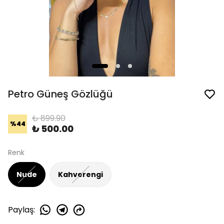
Petro Güneş Gözlüğü
₺ 899.90
%
44
₺ 500.00
Renk
Nude
Kahverengi
Paylaş
: