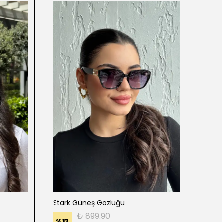
Stark Güneş Gözlüğü
Mari
₺ 899.90
%
17
%
25