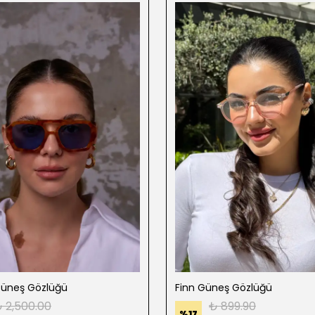
Güneş Gözlüğü
Finn Güneş Gözlüğü
 2,500.00
₺ 899.90
%
17