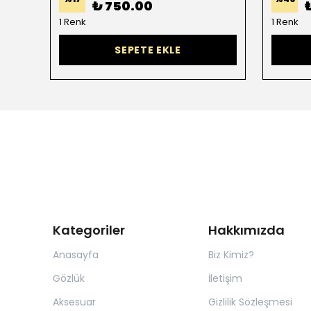
₺ 750.00
1 Renk
1 Renk
SEPETE EKLE
Kategoriler
Hakkımızda
Anasayfa
Biz Kimiz?
Gözlük
İletişim
Aksesuar
Gizlilik Sözleşmesi