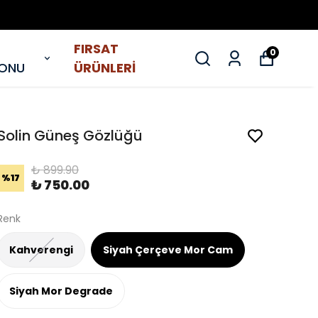
FIRSAT
0
YONU
ÜRÜNLERİ
Solin Güneş Gözlüğü
₺ 899.90
%
17
₺ 750.00
Renk
Kahverengi
Siyah Çerçeve Mor Cam
Siyah Mor Degrade