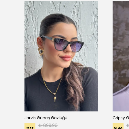
Jarvis Güneş Gözlüğü
Cripsy 
₺ 899.90
₺
%
17
%
40