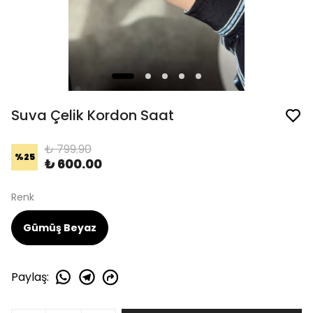
Suva Çelik Kordon Saat
₺ 799.90
%
25
₺ 600.00
Renk
Gümüş Beyaz
Paylaş
: