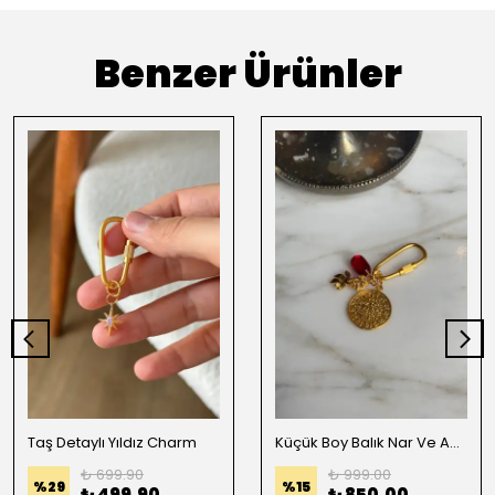
Benzer Ürünler
Taş Detaylı Yıldız Charm
Küçük Boy Balık Nar Ve Antik Paralı Charm
₺ 699.90
₺ 999.00
%
29
%
15
₺ 499.90
₺ 850.00