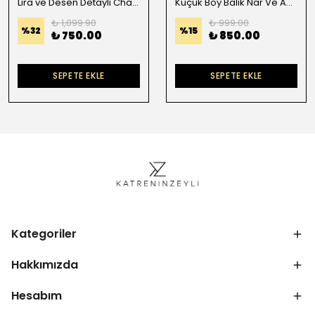
Lira ve Desen Detaylı Charm
Küçük Boy Balık Nar Ve Antik Paralı Charm
₺ 1,099.90
₺ 999.00
%
32
%
15
₺ 750.00
₺ 850.00
SEPETE EKLE
SEPETE EKLE
Kategoriler
Hakkımızda
Hesabım