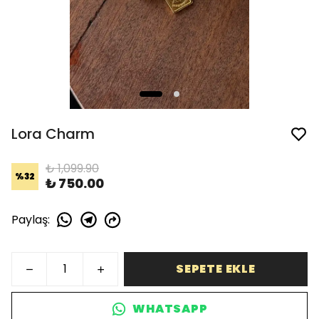
Lora Charm
₺ 1,099.90
%
32
₺ 750.00
Paylaş
:
SEPETE EKLE
WHATSAPP