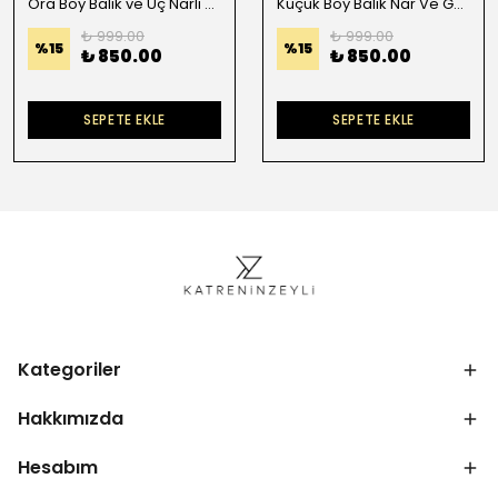
Ora Boy Balık ve Üç Narlı Charm
Küçük Boy Balık Nar Ve Gerçek İncili Charm
₺ 999.00
₺ 999.00
%
15
%
15
₺ 850.00
₺ 850.00
SEPETE EKLE
SEPETE EKLE
Kategoriler
Hakkımızda
Hesabım