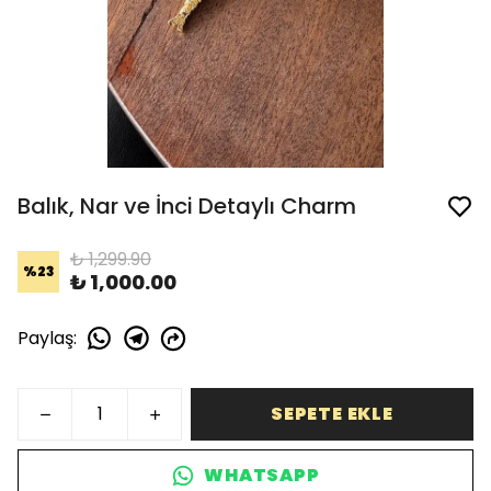
Balık, Nar ve İnci Detaylı Charm
₺ 1,299.90
%
23
₺ 1,000.00
Paylaş
:
SEPETE EKLE
WHATSAPP