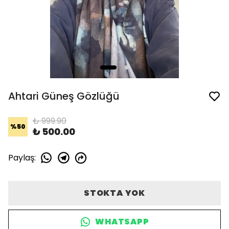
Ahtari Güneş Gözlüğü
₺ 999.90
%
50
₺ 500.00
Paylaş
:
STOKTA YOK
WHATSAPP