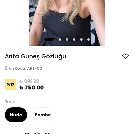
Arita Güneş Gözlüğü
Ürün Kodu
:
ART-00
₺ 899.90
%
17
₺ 750.00
Renk
Nude
Pembe